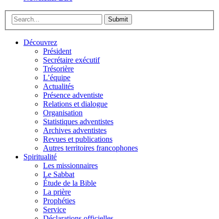
Submit
Découvrez
Président
Secrétaire exécutif
Trésorière
L’équipe
Actualités
Présence adventiste
Relations et dialogue
Organisation
Statistiques adventistes
Archives adventistes
Revues et publications
Autres territoires francophones
Spiritualité
Les missionnaires
Le Sabbat
Étude de la Bible
La prière
Prophéties
Service
Déclarations officielles