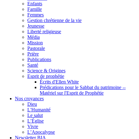
Enfants
Famille
Femmes
Gestion chrétienne de la vie
Jeunesse
Liberté religieuse
Média
Mission
Pastorale
Prière
Publications
Santé
Science & Origines
Esprit de prophétie
Écrits d'Ellen White
Prédications pour le Sabbat du patrimoine --
Matériel sur l'Esprit de Prophétie
Nos croyances
Dieu
L'Humanité
Le salut
L’Église
Vivre
L’Apocalypse
Newsletter BIA