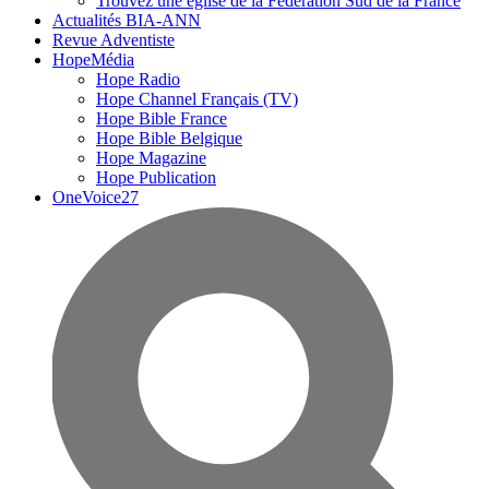
Trouvez une église de la Fédération Sud de la France
Actualités BIA-ANN
Revue Adventiste
HopeMédia
Hope Radio
Hope Channel Français (TV)
Hope Bible France
Hope Bible Belgique
Hope Magazine
Hope Publication
OneVoice27