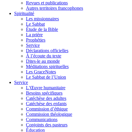
Revues et publications
Autres territoires francophones
Spiritualité
Les missionnaires
Le Sabbat
Étude de la Bible
La prière
Prophéties
Service
Déclarations officielles
À l’écoute du texte
Dites-le au monde
Méditations spirituelles
Les GraceNotes
Le Sabbat de l’Union
Service
L’Œuvre humanitaire
Besoins spécifiques
Catéchèse des adultes
Catéchèse des enfants
Commission d’éthique
Commission théologique
Communications
Conjoints des pasteurs
Éducation