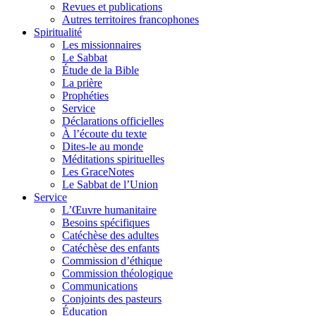
Revues et publications
Autres territoires francophones
Spiritualité
Les missionnaires
Le Sabbat
Étude de la Bible
La prière
Prophéties
Service
Déclarations officielles
À l’écoute du texte
Dites-le au monde
Méditations spirituelles
Les GraceNotes
Le Sabbat de l’Union
Service
L’Œuvre humanitaire
Besoins spécifiques
Catéchèse des adultes
Catéchèse des enfants
Commission d’éthique
Commission théologique
Communications
Conjoints des pasteurs
Éducation