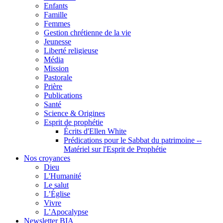
Enfants
Famille
Femmes
Gestion chrétienne de la vie
Jeunesse
Liberté religieuse
Média
Mission
Pastorale
Prière
Publications
Santé
Science & Origines
Esprit de prophétie
Écrits d'Ellen White
Prédications pour le Sabbat du patrimoine --
Matériel sur l'Esprit de Prophétie
Nos croyances
Dieu
L'Humanité
Le salut
L’Église
Vivre
L’Apocalypse
Newsletter BIA