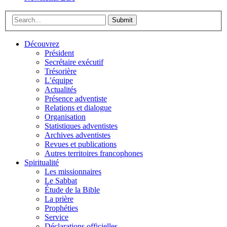
Submit
Découvrez
Président
Secrétaire exécutif
Trésorière
L’équipe
Actualités
Présence adventiste
Relations et dialogue
Organisation
Statistiques adventistes
Archives adventistes
Revues et publications
Autres territoires francophones
Spiritualité
Les missionnaires
Le Sabbat
Étude de la Bible
La prière
Prophéties
Service
Déclarations officielles