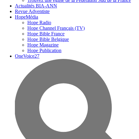
Trouvez une église de la Fédération Sud de la France
Actualités BIA-ANN
Revue Adventiste
HopeMédia
Hope Radio
Hope Channel Français (TV)
Hope Bible France
Hope Bible Belgique
Hope Magazine
Hope Publication
OneVoice27