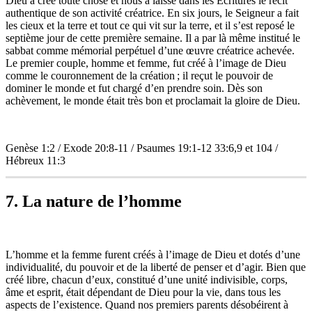
Dieu a créé toute chose et nous a laissé dans les Écritures le récit
authentique de son activité créatrice. En six jours, le Seigneur a fait
les cieux et la terre et tout ce qui vit sur la terre, et il s’est reposé le
septième jour de cette première semaine. Il a par là même institué le
sabbat comme mémorial perpétuel d’une œuvre créatrice achevée.
Le premier couple, homme et femme, fut créé à l’image de Dieu
comme le couronnement de la création ; il reçut le pouvoir de
dominer le monde et fut chargé d’en prendre soin. Dès son
achèvement, le monde était très bon et proclamait la gloire de Dieu.
Genèse 1:2 / Exode 20:8-11 / Psaumes 19:1-12 33:6,9 et 104 /
Hébreux 11:3
7. La nature de l’homme
L’homme et la femme furent créés à l’image de Dieu et dotés d’une
individualité, du pouvoir et de la liberté de penser et d’agir. Bien que
créé libre, chacun d’eux, constitué d’une unité indivisible, corps,
âme et esprit, était dépendant de Dieu pour la vie, dans tous les
aspects de l’existence. Quand nos premiers parents désobéirent à