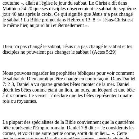
coutume », allait à l'église le jour du sabbat. Le Christ a dit dans
Matthieu
24:20
que ses disciples observeraient le sabbat du septième
jour 40 ans après la croix. Ce qui signifie que Jésus n’a pas changé
le sabbat ! La Bible promet dans Hébreux 13: 8 : « Jésus-Christ est
le même hier, aujourd'hui et éternellement ».
Dieu n'a pas changé le sabbat, Jésus n'a pas changé le sabbat et les
disciples ne pouvaient pas changer le sabbat ! (Actes
5:29
)
Nous pouvons regarder les prophéties bibliques pour voir comment
le sabbat de Dieu aurait pu être changé en contrefaçon. Dans Daniel
7: 2-3, Daniel a vu quatre grandes bêtes monter de la mer. Daniel
décrit les bêtes comme étant un lion, un ours, un léopard et une bête
à dix cornes. Le verset 17 déclare que les bêtes représentent quatre
rois ou royaumes.
La plupart des spécialistes de la Bible conviennent que la quatrième
bête représente l'Empire romain. Daniel 7:8 dit : « Je considérais les
cornes, et voici une autre petite corne, sortit du milieu... ». Cette
petite corne sort parmi les dix premières cornes, après la chute de