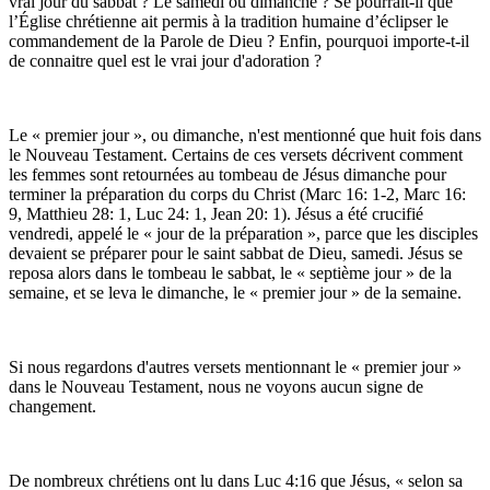
vrai jour du sabbat ? Le samedi ou dimanche ? Se pourrait-il que
l’Église chrétienne ait permis à la tradition humaine d’éclipser le
commandement de la Parole de Dieu ? Enfin, pourquoi importe-t-il
de connaitre quel est le vrai jour d'adoration ?
Le « premier jour », ou dimanche, n'est mentionné que huit fois dans
le Nouveau Testament. Certains de ces versets décrivent comment
les femmes sont retournées au tombeau de Jésus dimanche pour
terminer la préparation du corps du Christ (Marc 16: 1-2, Marc 16:
9, Matthieu 28: 1, Luc 24: 1, Jean 20: 1). Jésus a été crucifié
vendredi, appelé le « jour de la préparation », parce que les disciples
devaient se préparer pour le saint sabbat de Dieu, samedi. Jésus se
reposa alors dans le tombeau le sabbat, le « septième jour » de la
semaine, et se leva le dimanche, le « premier jour » de la semaine.
Si nous regardons d'autres versets mentionnant le « premier jour »
dans le Nouveau Testament, nous ne voyons aucun signe de
changement.
De nombreux chrétiens ont lu dans Luc
4:16
que Jésus, « selon sa