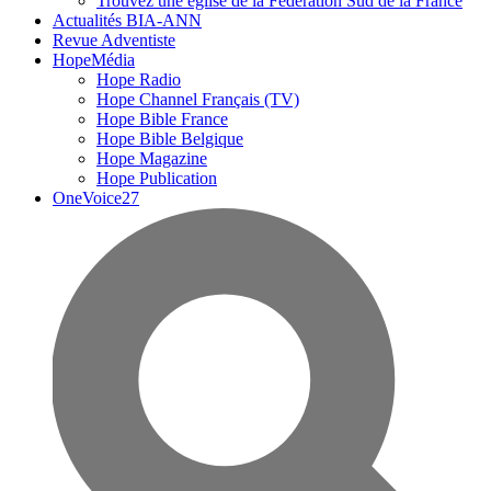
Trouvez une église de la Fédération Sud de la France
Actualités BIA-ANN
Revue Adventiste
HopeMédia
Hope Radio
Hope Channel Français (TV)
Hope Bible France
Hope Bible Belgique
Hope Magazine
Hope Publication
OneVoice27