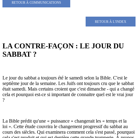
RETOUR À COMMUNICATIONS
RETOUR À L'INDEX
LA CONTRE-FAÇON : LE JOUR DU
SABBAT ?
Le jour du sabbat a toujours été le samedi selon la Bible. C'est le
septième jour de la semaine. Les Juifs ont toujours cru que le sabbat
était samedi. Mais certains croient que c'est dimanche - qui a changé
cela et pourquoi est-ce si important de connaitre quel est le vrai jour
?
La Bible prédit qu'une « puissance » changerait les « temps et la
loi ». Cette étude couvrira le changement progressif du sabbat au
cours des siècles. Qui examinera comment cela s'est passé, pourquoi
cela s'est produit et qui est derrière cette grande tromperie. À propos,