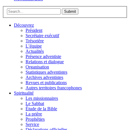
Submit
Découvrez
Président
Secrétaire exécutif
Trésorière
L’équipe
Actualités
Présence adventiste
Relations et dialogue
Organisation
Statistiques adventistes
Archives adventistes
Revues et publications
Autres territoires francophones
Spiritualité
Les missionnaires
Le Sabbat
Étude de la Bible
La prière
Prophéties
Service
Déclarations officielles