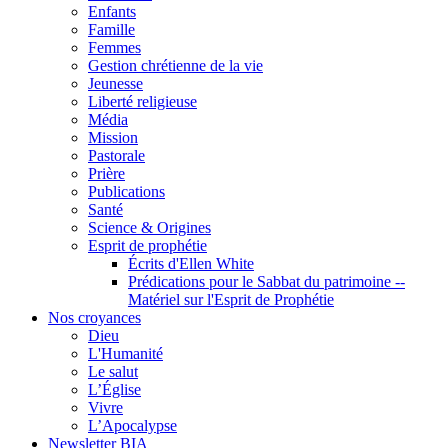
Enfants
Famille
Femmes
Gestion chrétienne de la vie
Jeunesse
Liberté religieuse
Média
Mission
Pastorale
Prière
Publications
Santé
Science & Origines
Esprit de prophétie
Écrits d'Ellen White
Prédications pour le Sabbat du patrimoine --
Matériel sur l'Esprit de Prophétie
Nos croyances
Dieu
L'Humanité
Le salut
L’Église
Vivre
L’Apocalypse
Newsletter BIA