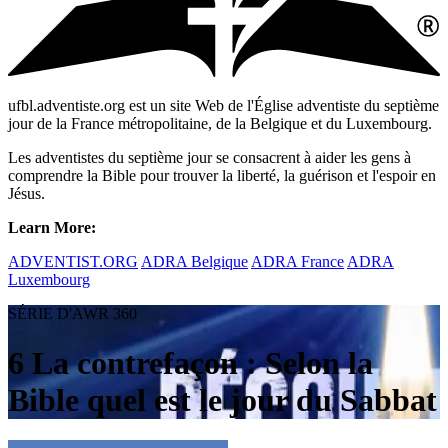
ufbl.adventiste.org est un site Web de l'Église adventiste du septième
jour de la France métropolitaine, de la Belgique et du Luxembourg.
Les adventistes du septième jour se consacrent à aider les gens à
comprendre la Bible pour trouver la liberté, la guérison et l'espoir en
Jésus.
Learn More:
ADVENTIST.ORG
ADRA Belgique
ADRA France
ADRA
Luxembourg
SÉRIE D'AWR 360
6 La contrefaçon : Selon la
Bible quel est le jour du Sabbat