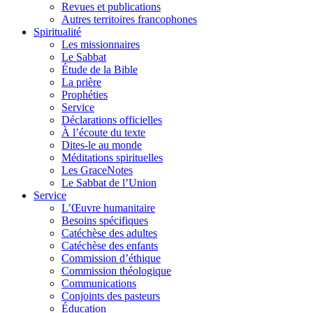
Revues et publications
Autres territoires francophones
Spiritualité
Les missionnaires
Le Sabbat
Étude de la Bible
La prière
Prophéties
Service
Déclarations officielles
À l’écoute du texte
Dites-le au monde
Méditations spirituelles
Les GraceNotes
Le Sabbat de l’Union
Service
L’Œuvre humanitaire
Besoins spécifiques
Catéchèse des adultes
Catéchèse des enfants
Commission d’éthique
Commission théologique
Communications
Conjoints des pasteurs
Éducation