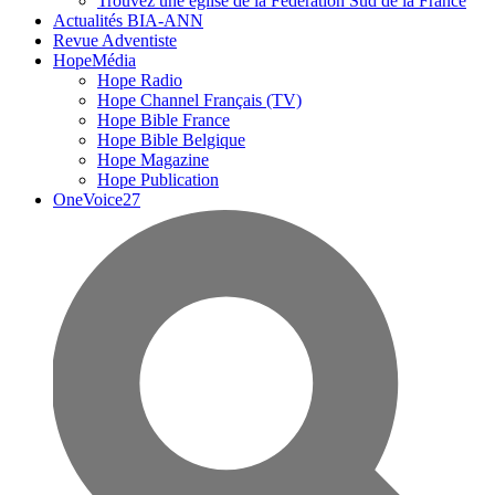
Trouvez une église de la Fédération Sud de la France
Actualités BIA-ANN
Revue Adventiste
HopeMédia
Hope Radio
Hope Channel Français (TV)
Hope Bible France
Hope Bible Belgique
Hope Magazine
Hope Publication
OneVoice27