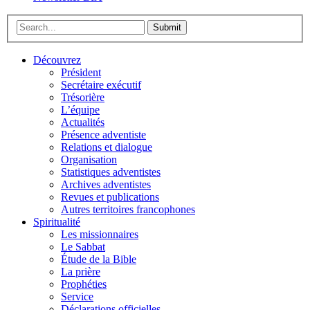
Submit
Découvrez
Président
Secrétaire exécutif
Trésorière
L’équipe
Actualités
Présence adventiste
Relations et dialogue
Organisation
Statistiques adventistes
Archives adventistes
Revues et publications
Autres territoires francophones
Spiritualité
Les missionnaires
Le Sabbat
Étude de la Bible
La prière
Prophéties
Service
Déclarations officielles