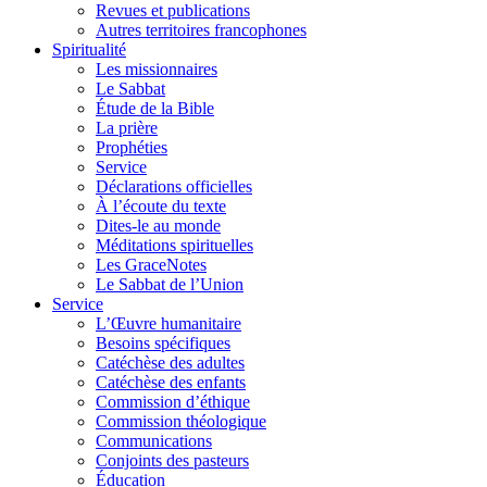
Revues et publications
Autres territoires francophones
Spiritualité
Les missionnaires
Le Sabbat
Étude de la Bible
La prière
Prophéties
Service
Déclarations officielles
À l’écoute du texte
Dites-le au monde
Méditations spirituelles
Les GraceNotes
Le Sabbat de l’Union
Service
L’Œuvre humanitaire
Besoins spécifiques
Catéchèse des adultes
Catéchèse des enfants
Commission d’éthique
Commission théologique
Communications
Conjoints des pasteurs
Éducation