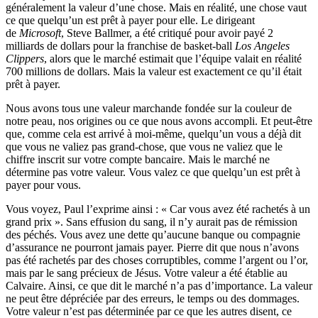
généralement la valeur d’une chose. Mais en réalité, une chose vaut
ce que quelqu’un est prêt à payer pour elle. Le dirigeant
de
Microsoft
, Steve Ballmer, a été critiqué pour avoir payé 2
milliards de dollars pour la franchise de basket-ball
Los Angeles
Clippers
, alors que le marché estimait que l’équipe valait en réalité
700 millions de dollars. Mais la valeur est exactement ce qu’il était
prêt à payer.
Nous avons tous une valeur marchande fondée sur la couleur de
notre peau, nos origines ou ce que nous avons accompli. Et peut-être
que, comme cela est arrivé à moi-même, quelqu’un vous a déjà dit
que vous ne valiez pas grand-chose, que vous ne valiez que le
chiffre inscrit sur votre compte bancaire. Mais le marché ne
détermine pas votre valeur. Vous valez ce que quelqu’un est prêt à
payer pour vous.
Vous voyez, Paul l’exprime ainsi : « Car vous avez été rachetés à un
grand prix ». Sans effusion du sang, il n’y aurait pas de rémission
des péchés. Vous avez une dette qu’aucune banque ou compagnie
d’assurance ne pourront jamais payer. Pierre dit que nous n’avons
pas été rachetés par des choses corruptibles, comme l’argent ou l’or,
mais par le sang précieux de Jésus. Votre valeur a été établie au
Calvaire. Ainsi, ce que dit le marché n’a pas d’importance. La valeur
ne peut être dépréciée par des erreurs, le temps ou des dommages.
Votre valeur n’est pas déterminée par ce que les autres disent, ce