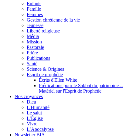
Enfants
Famille
Femmes
Gestion chrétienne de la vie
Jeunesse
Liberté religieuse
Média
Mission
Pastorale
Prière
Publications
Santé
Science & Origines
Esprit de prophétie
Écrits d'Ellen White
Prédications pour le Sabbat du patrimoine --
Matériel sur l'Esprit de Prophétie
Nos croyances
Dieu
L'Humanité
Le salut
L’Église
Vivre
L’Apocalypse
Newsletter BIA