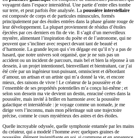
voyagent dans l’espace intersidéral. Une partie d’entre elles tombe
sur terre, et peut parfois être analysée. La
poussière interstellaire
est composée de corps et de particules minuscules, formés
principalement par des étoiles entrées dans la phase géante rouge de
leur développement. La plupart proviennent de résidus d’étoiles
éjectées par ces derniers en fin de vie. Il s’agit d’un merveilleux
mystère, alimentant l’inspiration du poète et de l’astronome, qui ne
peuvent que s’incliner avec respect devant tant de beauté et
d’harmonie. La grande leçon qui s’en dégage est qu’il n’y a pas de
hasard, que notre univers soit organisé, que je ne suis pas un
accident ou un incident de parcours, mais bel et bien la réponse à un
dessein, à un projet intentionnel, bienveillant et bientraitant, car j’ai
été crée par un ingénieur tout-puissant, omniscient et débordant
d’amour, un artisan et un artiste qui m’a donné la vie, et encore
mieux, des raisons de vivre ! Le créateur de la poussière et de
l’ensemble de ses propriétés potentielles m’a conçu lui-même ; et
selon son dessein ma vie devient un destin, enraciné certes dans la
poussière, mais invité à briller en harmonie avec la poussière
galactique et intersidérale : je voyage comme un nomade, je me
dirige vers l’inconnu, mais mon pèlerinage suit une trajectoire
précise, comme le cours mystérieux des astres et des étoiles.
Quelle incroyable odyssée, quelle symphonie entamée par les mains
du créateur, qui a modelé l’homme avec quelques graines de
poussière, élément insignifiante en soi, si commune et en apparence