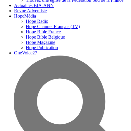
Trouvez une église de la Fédération Sud de la France
Actualités BIA-ANN
Revue Adventiste
HopeMédia
Hope Radio
Hope Channel Français (TV)
Hope Bible France
Hope Bible Belgique
Hope Magazine
Hope Publication
OneVoice27