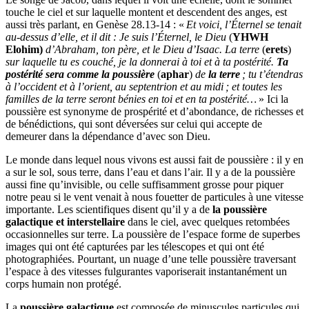
touche le ciel et sur laquelle montent et descendent des anges, est
aussi très parlant, en Genèse 28.13-14 : «
Et voici, l’Éternel se tenait
au-dessus d’elle, et il dit : Je suis l’Éternel, le Dieu
(
YHWH
Elohim)
d’Abraham, ton père, et le Dieu d’Isaac. La terre
(
erets
)
sur laquelle tu es couché, je la donnerai à toi et à ta postérité.
Ta
postérité sera comme la poussière
(
aphar
)
de
la terre
; tu t’étendras
à l’occident et à l’orient, au septentrion et au midi ; et toutes les
familles de la terre seront bénies en toi et en ta postérité…
» Ici la
poussière est synonyme de prospérité et d’abondance, de richesses et
de bénédictions, qui sont déversées sur celui qui accepte de
demeurer dans la dépendance d’avec son Dieu.
Le monde dans lequel nous vivons est aussi fait de poussière : il y en
a sur le sol, sous terre, dans l’eau et dans l’air. Il y a de la poussière
aussi fine qu’invisible, ou celle suffisamment grosse pour piquer
notre peau si le vent venait à nous fouetter de particules à une vitesse
importante. Les scientifiques disent qu’il y a de
la poussière
galactique et interstellaire
dans le ciel, avec quelques retombées
occasionnelles sur terre. La poussière de l’espace forme de superbes
images qui ont été capturées par les télescopes et qui ont été
photographiées. Pourtant, un nuage d’une telle poussière traversant
l’espace à des vitesses fulgurantes vaporiserait instantanément un
corps humain non protégé.
La
poussière galactique
est composée de minuscules particules qui