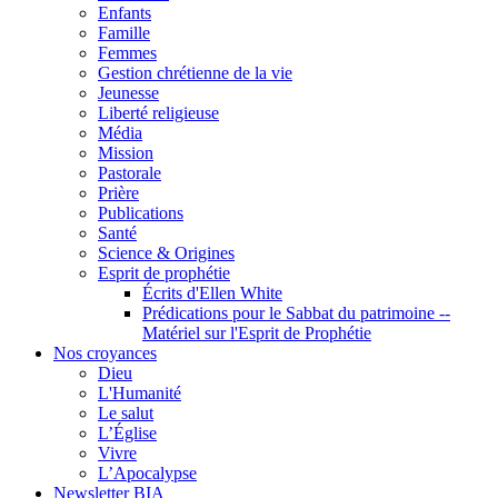
Enfants
Famille
Femmes
Gestion chrétienne de la vie
Jeunesse
Liberté religieuse
Média
Mission
Pastorale
Prière
Publications
Santé
Science & Origines
Esprit de prophétie
Écrits d'Ellen White
Prédications pour le Sabbat du patrimoine --
Matériel sur l'Esprit de Prophétie
Nos croyances
Dieu
L'Humanité
Le salut
L’Église
Vivre
L’Apocalypse
Newsletter BIA