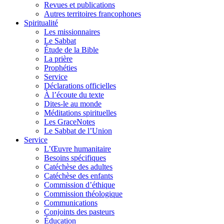
Revues et publications
Autres territoires francophones
Spiritualité
Les missionnaires
Le Sabbat
Étude de la Bible
La prière
Prophéties
Service
Déclarations officielles
À l’écoute du texte
Dites-le au monde
Méditations spirituelles
Les GraceNotes
Le Sabbat de l’Union
Service
L’Œuvre humanitaire
Besoins spécifiques
Catéchèse des adultes
Catéchèse des enfants
Commission d’éthique
Commission théologique
Communications
Conjoints des pasteurs
Éducation