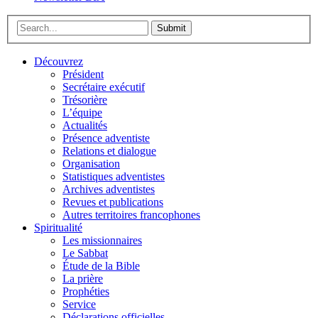
Submit
Découvrez
Président
Secrétaire exécutif
Trésorière
L’équipe
Actualités
Présence adventiste
Relations et dialogue
Organisation
Statistiques adventistes
Archives adventistes
Revues et publications
Autres territoires francophones
Spiritualité
Les missionnaires
Le Sabbat
Étude de la Bible
La prière
Prophéties
Service
Déclarations officielles