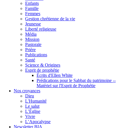
Enfants
Famille
Femmes
Gestion chrétienne de la vie
Jeunesse
Liberté religieuse
Média
Mission
Pastorale
Prière
Publications
Santé
Science & Origines
Esprit de prophétie
Écrits d'Ellen White
Prédications pour le Sabbat du patrimoine --
Matériel sur l'Esprit de Prophétie
Nos croyances
Dieu
L'Humanité
Le salut
L’Église
Vivre
L’Apocalypse
Newsletter BIA