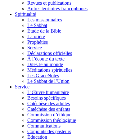
Revues et publications
Autres territoires francophones
Spiritualité
Les missionnaires
Le Sabbat
Étude de la Bible
La prière
Prophéties
Service
Déclarations officielles
À l’écoute du texte
Dites-le au monde
Méditations spirituelles
Les GraceNotes
Le Sabbat de l’Union
Service
L’Œuvre humanitaire
Besoins spécifiques
Catéchèse des adultes
Catéchèse des enfants
Commission d’éthique
Commission théologique
Communications
Conjoints des pasteurs
Éducation