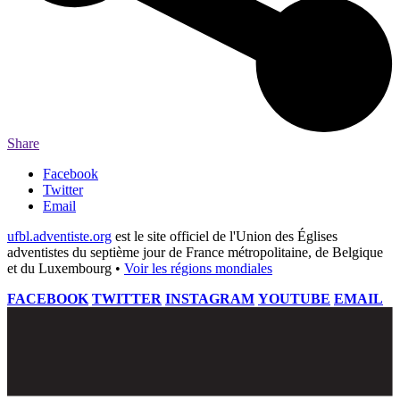
Share
Facebook
Twitter
Email
ufbl.adventiste.org
est le site officiel de l'Union des Églises
adventistes du septième jour de France métropolitaine, de Belgique
et du Luxembourg •
Voir les régions mondiales
FACEBOOK
TWITTER
INSTAGRAM
YOUTUBE
EMAIL