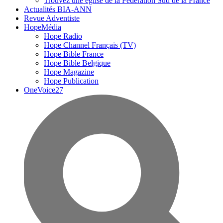
Trouvez une église de la Fédération Sud de la France
Actualités BIA-ANN
Revue Adventiste
HopeMédia
Hope Radio
Hope Channel Français (TV)
Hope Bible France
Hope Bible Belgique
Hope Magazine
Hope Publication
OneVoice27