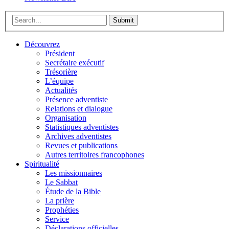
Submit
Découvrez
Président
Secrétaire exécutif
Trésorière
L’équipe
Actualités
Présence adventiste
Relations et dialogue
Organisation
Statistiques adventistes
Archives adventistes
Revues et publications
Autres territoires francophones
Spiritualité
Les missionnaires
Le Sabbat
Étude de la Bible
La prière
Prophéties
Service
Déclarations officielles