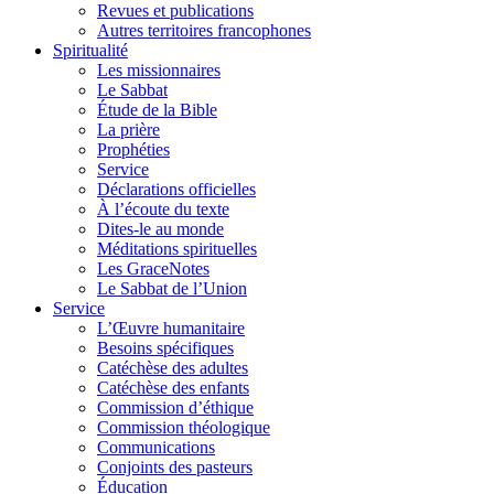
Revues et publications
Autres territoires francophones
Spiritualité
Les missionnaires
Le Sabbat
Étude de la Bible
La prière
Prophéties
Service
Déclarations officielles
À l’écoute du texte
Dites-le au monde
Méditations spirituelles
Les GraceNotes
Le Sabbat de l’Union
Service
L’Œuvre humanitaire
Besoins spécifiques
Catéchèse des adultes
Catéchèse des enfants
Commission d’éthique
Commission théologique
Communications
Conjoints des pasteurs
Éducation