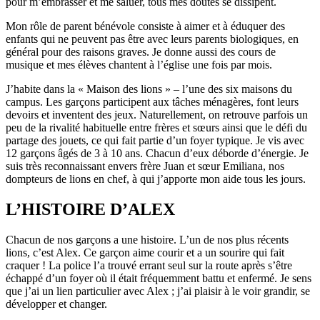
pour m’embrasser et me saluer, tous mes doutes se dissipent.
Mon rôle de parent bénévole consiste à aimer et à éduquer des
enfants qui ne peuvent pas être avec leurs parents biologiques, en
général pour des raisons graves. Je donne aussi des cours de
musique et mes élèves chantent à l’église une fois par mois.
J’habite dans la « Maison des lions » – l’une des six maisons du
campus. Les garçons participent aux tâches ménagères, font leurs
devoirs et inventent des jeux. Naturellement, on retrouve parfois un
peu de la rivalité habituelle entre frères et sœurs ainsi que le défi du
partage des jouets, ce qui fait partie d’un foyer typique. Je vis avec
12 garçons âgés de 3 à 10 ans. Chacun d’eux déborde d’énergie. Je
suis très reconnaissant envers frère Juan et sœur Emiliana, nos
dompteurs de lions en chef, à qui j’apporte mon aide tous les jours.
L’HISTOIRE D’ALEX
Chacun de nos garçons a une histoire. L’un de nos plus récents
lions, c’est Alex. Ce garçon aime courir et a un sourire qui fait
craquer ! La police l’a trouvé errant seul sur la route après s’être
échappé d’un foyer où il était fréquemment battu et enfermé. Je sens
que j’ai un lien particulier avec Alex ; j’ai plaisir à le voir grandir, se
développer et changer.