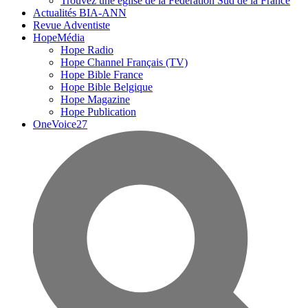
Trouvez une église de la Fédération Sud de la France
Actualités BIA-ANN
Revue Adventiste
HopeMédia
Hope Radio
Hope Channel Français (TV)
Hope Bible France
Hope Bible Belgique
Hope Magazine
Hope Publication
OneVoice27