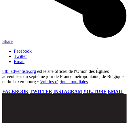
Share
Facebook
Twitter
Email
ufbl.adventiste.org
est le site officiel de l'Union des Églises
adventistes du septième jour de France métropolitaine, de Belgique
et du Luxembourg •
Voir les régions mondiales
FACEBOOK
TWITTER
INSTAGRAM
YOUTUBE
EMAIL