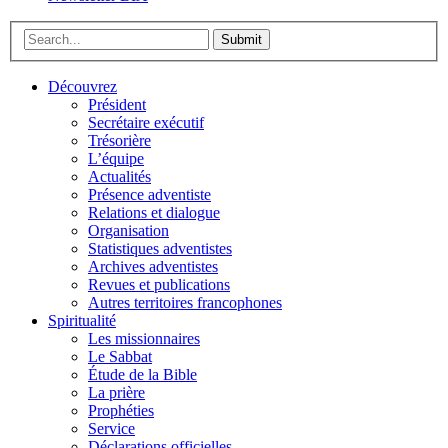
Submit
Découvrez
Président
Secrétaire exécutif
Trésorière
L’équipe
Actualités
Présence adventiste
Relations et dialogue
Organisation
Statistiques adventistes
Archives adventistes
Revues et publications
Autres territoires francophones
Spiritualité
Les missionnaires
Le Sabbat
Étude de la Bible
La prière
Prophéties
Service
Déclarations officielles