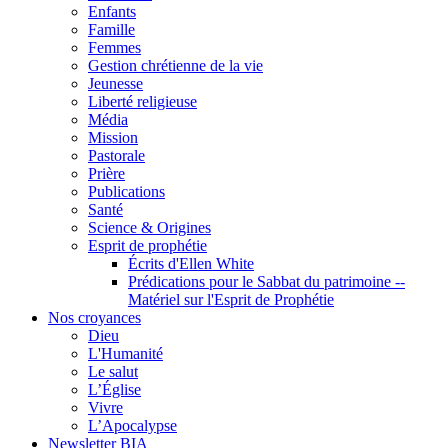
Enfants
Famille
Femmes
Gestion chrétienne de la vie
Jeunesse
Liberté religieuse
Média
Mission
Pastorale
Prière
Publications
Santé
Science & Origines
Esprit de prophétie
Écrits d'Ellen White
Prédications pour le Sabbat du patrimoine --
Matériel sur l'Esprit de Prophétie
Nos croyances
Dieu
L'Humanité
Le salut
L’Église
Vivre
L’Apocalypse
Newsletter BIA