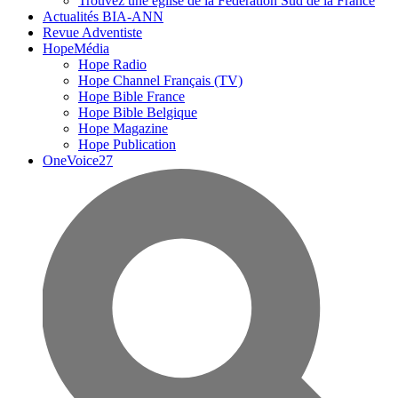
Trouvez une église de la Fédération Sud de la France
Actualités BIA-ANN
Revue Adventiste
HopeMédia
Hope Radio
Hope Channel Français (TV)
Hope Bible France
Hope Bible Belgique
Hope Magazine
Hope Publication
OneVoice27