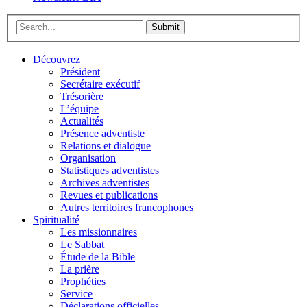
Submit
Découvrez
Président
Secrétaire exécutif
Trésorière
L’équipe
Actualités
Présence adventiste
Relations et dialogue
Organisation
Statistiques adventistes
Archives adventistes
Revues et publications
Autres territoires francophones
Spiritualité
Les missionnaires
Le Sabbat
Étude de la Bible
La prière
Prophéties
Service
Déclarations officielles