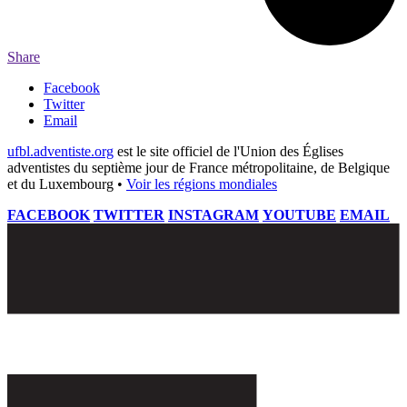
Share
Facebook
Twitter
Email
ufbl.adventiste.org
est le site officiel de l'Union des Églises
adventistes du septième jour de France métropolitaine, de Belgique
et du Luxembourg •
Voir les régions mondiales
FACEBOOK
TWITTER
INSTAGRAM
YOUTUBE
EMAIL