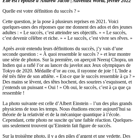
Elle est l’épouse d’Andrew Jacob | Adventist World, février 2022
Quelle est votre définition du succès ? »
Cette question, je la pose à plusieurs reprises en 2021. Voici
quelques-unes des réponses que me donnent des ados et des jeunes
adultes : « Le succès, c’est atteindre ses objectifs. » « Le succès,
c’est devenir célèbre et riche. » « Le succès, c’est vivre ses rêves. »
Après avoir entendu leurs définitions du succès, j’y vais d’une
seconde question : « À quoi ressemble le succès ? » et leur montre
une série de photos. Sur la première, on aperçoit Neeraj Chopra, un
Indien qui a raflé l’or au lancer du javelot aux Jeux olympiques de
Tokyo de 2020. Médaille d’or au cou, il rayonne de joie ! L’Inde a
été très fière de son athlète. « Est-ce que le succès ressemble à ça ? »
Des mains se lèvent, des têtes hochent, des sourires s’esquissent, et
j’entends un puissant « Oui ! » Oh oui, le succès, c’est à ça que ça
ressemble !
La photo suivante est celle d’Albert Einstein – l’un des plus grands
physiciens de tous les temps. Nous étudions encore aujourd’hui sa
théorie de la relativité et de la mécanique quantique à l’école.
Cependant, cette photo ne suscite qu’une faible réaction. Quelques-
uns seulement trouvent qu’Einstein fait figure de succès.
Sur la troisième photo, il y a des piles d’argent et une vedette. Des