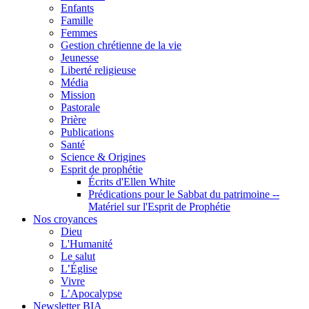
Enfants
Famille
Femmes
Gestion chrétienne de la vie
Jeunesse
Liberté religieuse
Média
Mission
Pastorale
Prière
Publications
Santé
Science & Origines
Esprit de prophétie
Écrits d'Ellen White
Prédications pour le Sabbat du patrimoine --
Matériel sur l'Esprit de Prophétie
Nos croyances
Dieu
L'Humanité
Le salut
L’Église
Vivre
L’Apocalypse
Newsletter BIA