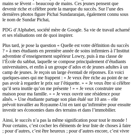
mains se lèvent – beaucoup de mains. Ces jeunes pensent que
devenir riche et célèbre porte la marque du succès. Sur l’une des
dernières photos figure Pichai Sundararajan, également connu sous
le nom de Sundar Pichai,
PDG d’Alphabet, société mère de Google. Sa vie de travail acharné
et ses réalisations ont de quoi inspirer.
Plus tard, je pose la question « Quelle est votre définition du succès
? » à mes étudiants en première année de soins infirmiers à l’Institut
adventiste d’enseignement supérieur Lowry, puis à ma classe de
l’École du sabbat, laquelle se compose principalement d’étudiants
universitaires, et enfin à un groupe d’ados et de jeunes adultes à un
camp de jeunes. Je reçois un large éventail de réponses. En voici
quelques-unes qui me frappent : « Je veux être riche au point de ne
pas avoir à regarder le prix sur l’étiquette. » « Je veux être si célèbre
qu’il sera inutile qu’on me présente ! » « Je veux construire une
maison pour ma famille. » « Je veux ouvrir une résidence pour
aînés. » Une étudiante partage son plan étalé sur 10 ans – elle
prévoit travailler au Royaume-Uni en tant qu’infirmière pour ensuite
investir ses économies dans des terrains et dans l’immobilier.
Ainsi, le succès n’a pas la même signification pour tout le monde !
Pour certains, c’est cocher les éléments de leur liste de choses à faire
; pour d’autres, c’est être heureux ; pour d’autres encore, c’est vivre