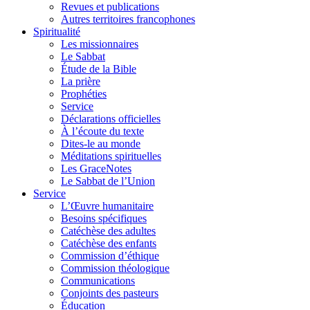
Revues et publications
Autres territoires francophones
Spiritualité
Les missionnaires
Le Sabbat
Étude de la Bible
La prière
Prophéties
Service
Déclarations officielles
À l’écoute du texte
Dites-le au monde
Méditations spirituelles
Les GraceNotes
Le Sabbat de l’Union
Service
L’Œuvre humanitaire
Besoins spécifiques
Catéchèse des adultes
Catéchèse des enfants
Commission d’éthique
Commission théologique
Communications
Conjoints des pasteurs
Éducation