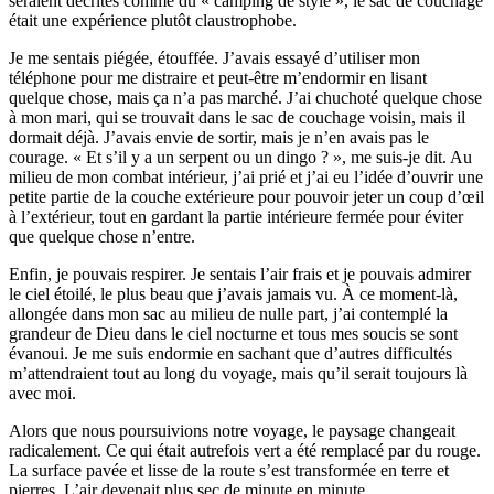
seraient décrites comme du « camping de style », le sac de couchage
était une expérience plutôt claustrophobe.
Je me sentais piégée, étouffée. J’avais essayé d’utiliser mon
téléphone pour me distraire et peut-être m’endormir en lisant
quelque chose, mais ça n’a pas marché. J’ai chuchoté quelque chose
à mon mari, qui se trouvait dans le sac de couchage voisin, mais il
dormait déjà. J’avais envie de sortir, mais je n’en avais pas le
courage. « Et s’il y a un serpent ou un dingo ? », me suis-je dit. Au
milieu de mon combat intérieur, j’ai prié et j’ai eu l’idée d’ouvrir une
petite partie de la couche extérieure pour pouvoir jeter un coup d’œil
à l’extérieur, tout en gardant la partie intérieure fermée pour éviter
que quelque chose n’entre.
Enfin, je pouvais respirer. Je sentais l’air frais et je pouvais admirer
le ciel étoilé, le plus beau que j’avais jamais vu. À ce moment-là,
allongée dans mon sac au milieu de nulle part, j’ai contemplé la
grandeur de Dieu dans le ciel nocturne et tous mes soucis se sont
évanoui. Je me suis endormie en sachant que d’autres difficultés
m’attendraient tout au long du voyage, mais qu’il serait toujours là
avec moi.
Alors que nous poursuivions notre voyage, le paysage changeait
radicalement. Ce qui était autrefois vert a été remplacé par du rouge.
La surface pavée et lisse de la route s’est transformée en terre et
pierres. L’air devenait plus sec de minute en minute.