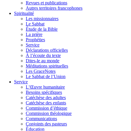
Revues et publications
Autres territoires francophones
Spiritualité
Les missionnaires
Le Sabbat
Étude de la Bible
La prière
Prophéties
Service
Déclarations officielles
À l’écoute du texte
Dites-le au monde
Méditations spirituelles
Les GraceNotes
Le Sabbat de l’Union
Service
L’Œuvre humanitaire
Besoins spécifiques
Catéchèse des adultes
Catéchèse des enfants
Commission d’éthique
Commission théologique
Communications
Conjoints des pasteurs
Éducation