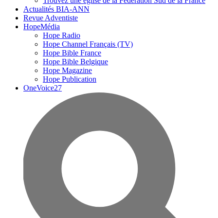
Trouvez une église de la Fédération Sud de la France
Actualités BIA-ANN
Revue Adventiste
HopeMédia
Hope Radio
Hope Channel Français (TV)
Hope Bible France
Hope Bible Belgique
Hope Magazine
Hope Publication
OneVoice27