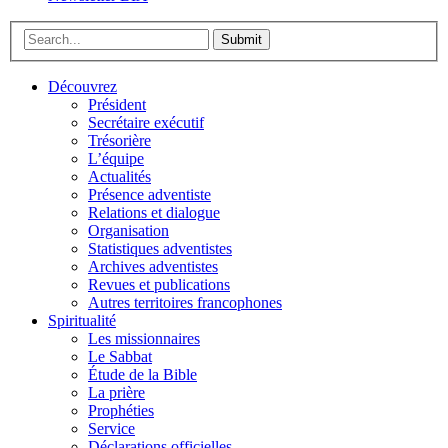
Submit
Découvrez
Président
Secrétaire exécutif
Trésorière
L’équipe
Actualités
Présence adventiste
Relations et dialogue
Organisation
Statistiques adventistes
Archives adventistes
Revues et publications
Autres territoires francophones
Spiritualité
Les missionnaires
Le Sabbat
Étude de la Bible
La prière
Prophéties
Service
Déclarations officielles