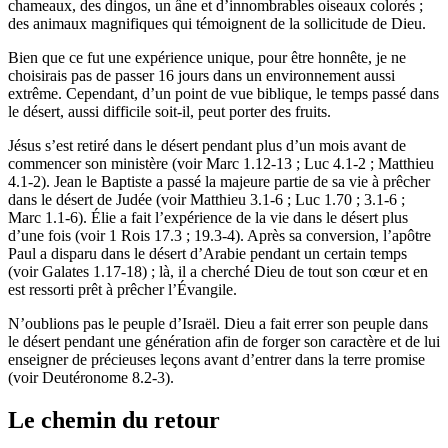
chameaux, des dingos, un âne et d’innombrables oiseaux colorés ;
des animaux magnifiques qui témoignent de la sollicitude de Dieu.
Bien que ce fut une expérience unique, pour être honnête, je ne
choisirais pas de passer 16 jours dans un environnement aussi
extrême. Cependant, d’un point de vue biblique, le temps passé dans
le désert, aussi difficile soit-il, peut porter des fruits.
Jésus s’est retiré dans le désert pendant plus d’un mois avant de
commencer son ministère (voir Marc 1.12-13 ; Luc 4.1-2 ; Matthieu
4.1-2). Jean le Baptiste a passé la majeure partie de sa vie à prêcher
dans le désert de Judée (voir Matthieu 3.1-6 ; Luc 1.70 ; 3.1-6 ;
Marc 1.1-6). Élie a fait l’expérience de la vie dans le désert plus
d’une fois (voir 1 Rois 17.3 ; 19.3-4). Après sa conversion, l’apôtre
Paul a disparu dans le désert d’Arabie pendant un certain temps
(voir Galates 1.17-18) ; là, il a cherché Dieu de tout son cœur et en
est ressorti prêt à prêcher l’Évangile.
N’oublions pas le peuple d’Israël. Dieu a fait errer son peuple dans
le désert pendant une génération afin de forger son caractère et de lui
enseigner de précieuses leçons avant d’entrer dans la terre promise
(voir Deutéronome 8.2-3).
Le chemin du retour