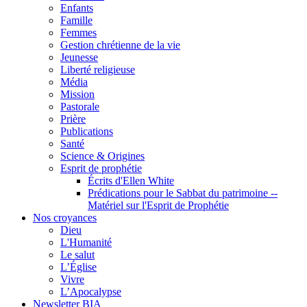
Enfants
Famille
Femmes
Gestion chrétienne de la vie
Jeunesse
Liberté religieuse
Média
Mission
Pastorale
Prière
Publications
Santé
Science & Origines
Esprit de prophétie
Écrits d'Ellen White
Prédications pour le Sabbat du patrimoine --
Matériel sur l'Esprit de Prophétie
Nos croyances
Dieu
L'Humanité
Le salut
L’Église
Vivre
L’Apocalypse
Newsletter BIA