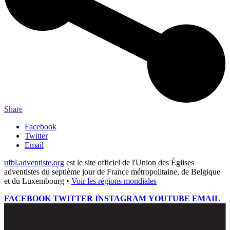
Share
Facebook
Twitter
Email
ufbl.adventiste.org
est le site officiel de l'Union des Églises
adventistes du septième jour de France métropolitaine, de Belgique
et du Luxembourg •
Voir les régions mondiales
FACEBOOK
TWITTER
INSTAGRAM
YOUTUBE
EMAIL