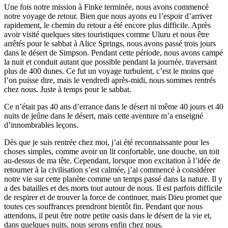
Une fois notre mission à Finke terminée, nous avons commencé
notre voyage de retour. Bien que nous ayons eu l’espoir d’arriver
rapidement, le chemin du retour a été encore plus difficile. Après
avoir visité quelques sites touristiques comme Uluru et nous être
arrêtés pour le sabbat à Alice Springs, nous avons passé trois jours
dans le désert de Simpson. Pendant cette période, nous avons campé
la nuit et conduit autant que possible pendant la journée, traversant
plus de 400 dunes. Ce fut un voyage turbulent, c’est le moins que
l’on puisse dire, mais le vendredi après-midi, nous sommes rentrés
chez nous. Juste à temps pour le sabbat.
Ce n’était pas 40 ans d’errance dans le désert ni même 40 jours et 40
nuits de jeûne dans le désert, mais cette aventure m’a enseigné
d’innombrables leçons.
Dès que je suis rentrée chez moi, j’ai été reconnaissante pour les
choses simples, comme avoir un lit confortable, une douche, un toit
au-dessus de ma tête. Cependant, lorsque mon excitation à l’idée de
retourner à la civilisation s’est calmée, j’ai commencé à considérer
notre vie sur cette planète comme un temps passé dans la nature. Il y
a des batailles et des morts tout autour de nous. Il est parfois difficile
de respirer et de trouver la force de continuer, mais Dieu promet que
toutes ces souffrances prendront bientôt fin. Pendant que nous
attendons, il peut être notre petite oasis dans le désert de la vie et,
dans quelques nuits, nous serons enfin chez nous.