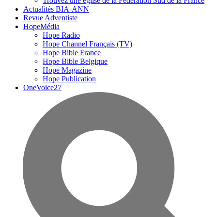
Trouvez une église de la Fédération Sud de la France
Actualités BIA-ANN
Revue Adventiste
HopeMédia
Hope Radio
Hope Channel Français (TV)
Hope Bible France
Hope Bible Belgique
Hope Magazine
Hope Publication
OneVoice27