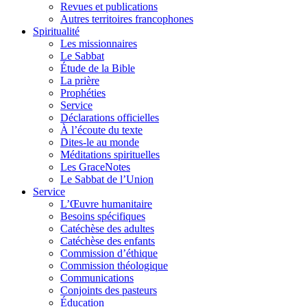
Revues et publications
Autres territoires francophones
Spiritualité
Les missionnaires
Le Sabbat
Étude de la Bible
La prière
Prophéties
Service
Déclarations officielles
À l’écoute du texte
Dites-le au monde
Méditations spirituelles
Les GraceNotes
Le Sabbat de l’Union
Service
L’Œuvre humanitaire
Besoins spécifiques
Catéchèse des adultes
Catéchèse des enfants
Commission d’éthique
Commission théologique
Communications
Conjoints des pasteurs
Éducation