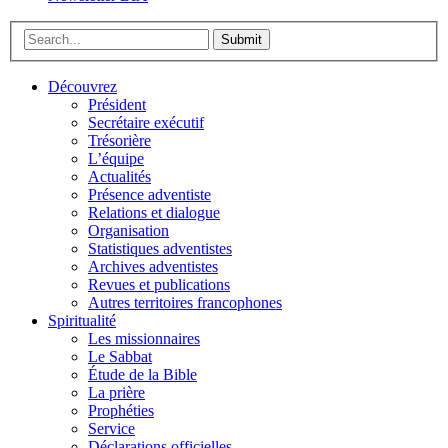
Submit
Découvrez
Président
Secrétaire exécutif
Trésorière
L’équipe
Actualités
Présence adventiste
Relations et dialogue
Organisation
Statistiques adventistes
Archives adventistes
Revues et publications
Autres territoires francophones
Spiritualité
Les missionnaires
Le Sabbat
Étude de la Bible
La prière
Prophéties
Service
Déclarations officielles