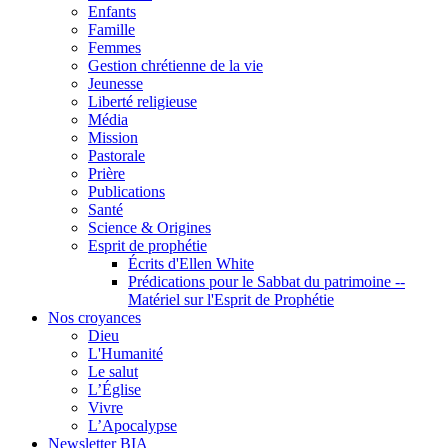
Enfants
Famille
Femmes
Gestion chrétienne de la vie
Jeunesse
Liberté religieuse
Média
Mission
Pastorale
Prière
Publications
Santé
Science & Origines
Esprit de prophétie
Écrits d'Ellen White
Prédications pour le Sabbat du patrimoine --
Matériel sur l'Esprit de Prophétie
Nos croyances
Dieu
L'Humanité
Le salut
L’Église
Vivre
L’Apocalypse
Newsletter BIA