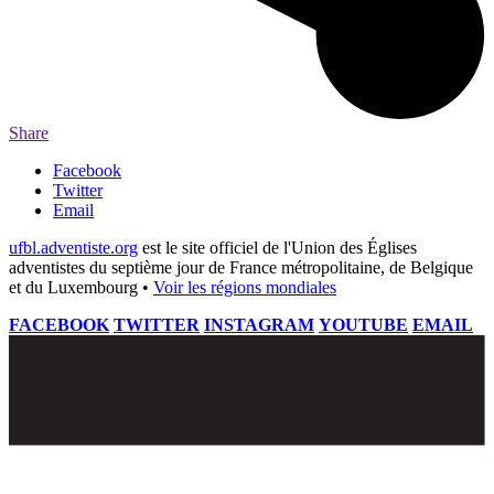
Share
Facebook
Twitter
Email
ufbl.adventiste.org
est le site officiel de l'Union des Églises
adventistes du septième jour de France métropolitaine, de Belgique
et du Luxembourg •
Voir les régions mondiales
FACEBOOK
TWITTER
INSTAGRAM
YOUTUBE
EMAIL