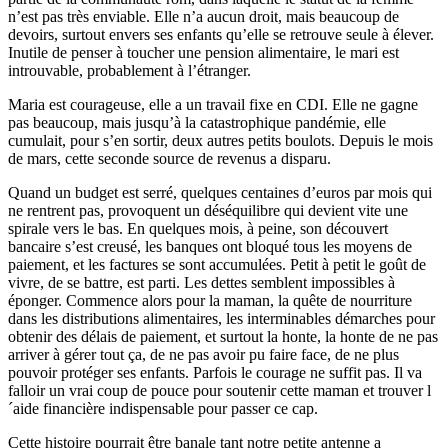
n’est pas très enviable. Elle n’a aucun droit, mais beaucoup de
devoirs, surtout envers ses enfants qu’elle se retrouve seule à élever.
Inutile de penser à toucher une pension alimentaire, le mari est
introuvable, probablement à l’étranger.
Maria est courageuse, elle a un travail fixe en CDI. Elle ne gagne
pas beaucoup, mais jusqu’à la catastrophique pandémie, elle
cumulait, pour s’en sortir, deux autres petits boulots. Depuis le mois
de mars, cette seconde source de revenus a disparu.
Quand un budget est serré, quelques centaines d’euros par mois qui
ne rentrent pas, provoquent un déséquilibre qui devient vite une
spirale vers le bas. En quelques mois, à peine, son découvert
bancaire s’est creusé, les banques ont bloqué tous les moyens de
paiement, et les factures se sont accumulées. Petit à petit le goût de
vivre, de se battre, est parti. Les dettes semblent impossibles à
éponger. Commence alors pour la maman, la quête de nourriture
dans les distributions alimentaires, les interminables démarches pour
obtenir des délais de paiement, et surtout la honte, la honte de ne pas
arriver à gérer tout ça, de ne pas avoir pu faire face, de ne plus
pouvoir protéger ses enfants. Parfois le courage ne suffit pas. Il va
falloir un vrai coup de pouce pour soutenir cette maman et trouver l
´aide financière indispensable pour passer ce cap.
Cette histoire pourrait être banale tant notre petite antenne a