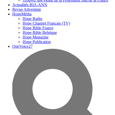
Trouvez une église de la Fédération Sud de la France
Actualités BIA-ANN
Revue Adventiste
HopeMédia
Hope Radio
Hope Channel Français (TV)
Hope Bible France
Hope Bible Belgique
Hope Magazine
Hope Publication
OneVoice27