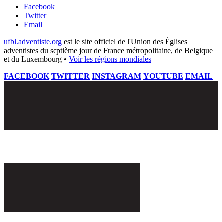
Facebook
Twitter
Email
ufbl.adventiste.org
est le site officiel de l'Union des Églises
adventistes du septième jour de France métropolitaine, de Belgique
et du Luxembourg •
Voir les régions mondiales
FACEBOOK
TWITTER
INSTAGRAM
YOUTUBE
EMAIL