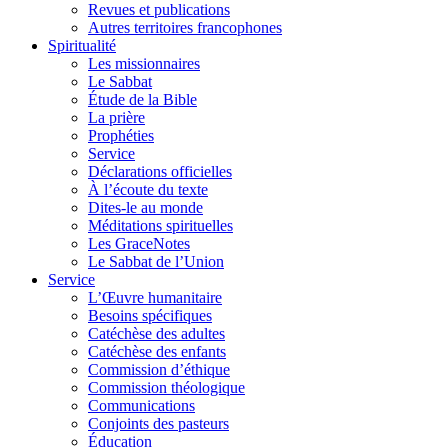
Revues et publications
Autres territoires francophones
Spiritualité
Les missionnaires
Le Sabbat
Étude de la Bible
La prière
Prophéties
Service
Déclarations officielles
À l’écoute du texte
Dites-le au monde
Méditations spirituelles
Les GraceNotes
Le Sabbat de l’Union
Service
L’Œuvre humanitaire
Besoins spécifiques
Catéchèse des adultes
Catéchèse des enfants
Commission d’éthique
Commission théologique
Communications
Conjoints des pasteurs
Éducation