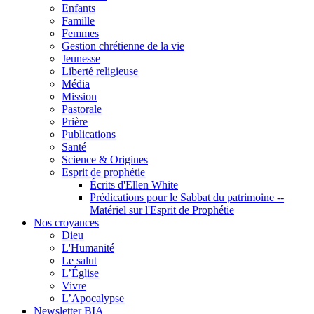
Enfants
Famille
Femmes
Gestion chrétienne de la vie
Jeunesse
Liberté religieuse
Média
Mission
Pastorale
Prière
Publications
Santé
Science & Origines
Esprit de prophétie
Écrits d'Ellen White
Prédications pour le Sabbat du patrimoine --
Matériel sur l'Esprit de Prophétie
Nos croyances
Dieu
L'Humanité
Le salut
L’Église
Vivre
L’Apocalypse
Newsletter BIA