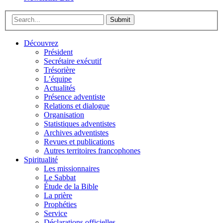
Submit
Découvrez
Président
Secrétaire exécutif
Trésorière
L’équipe
Actualités
Présence adventiste
Relations et dialogue
Organisation
Statistiques adventistes
Archives adventistes
Revues et publications
Autres territoires francophones
Spiritualité
Les missionnaires
Le Sabbat
Étude de la Bible
La prière
Prophéties
Service
Déclarations officielles