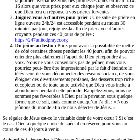
la journée. Réclamez-vous des promesses faites en Jean 5.14-
16 alors que vous priez pour eux chaque jour, et observez ce
que Dieu fera en réponse à vos prières ferventes.
Joignez-vous à d’autres pour prier :
Une salle de prière en
ligne ouverte 24h/24 est accessible pendant au moins 30
minutes par jour, rejoignez-la afin de prier avec d’autres
croyants pendant ces 40 jours de prière :
https://247unitedprayer.org
Du jeûne au festin :
Priez pour avoir la possibilité de mettre
de côté certaines choses pendant les 40 jours, afin de pouvoir
entendre plus clairement l’appel de Dieu et répondre à sa
voix. Nous ne vous conseillons pas de jeûner, mais vous
pourriez peut- être être impressionné par le fait d’éteindre le
téléviseur, de vous déconnecter des réseaux sociaux, de vous
éloigner des divertissements profanes, des desserts trop riche
et copieux ou de toute autre activité que Dieu vous incite à
abandonner pendant cette période. Rappelez-vous, nous ne
sommes pas favorables à Dieu par la privation sous quelque
forme que ce soit, mais comme quelqu’un l’a dit : « Nous
jeûnons du monde afin de nous délecter de Jésus. »
Se régaler de Jésus est-ce le véritable désir de votre cœur ? Si c’est
le cas, Dieu a quelque chose de spécial en réserve pour vous au
cours de ces 40 jours à venir.
Aujourd’hui, demandez à Dieu ce qu’il attend de vous pendant les