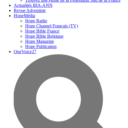
Trouvez une église de la Fédération Sud de la France
Actualités BIA-ANN
Revue Adventiste
HopeMédia
Hope Radio
Hope Channel Français (TV)
Hope Bible France
Hope Bible Belgique
Hope Magazine
Hope Publication
OneVoice27