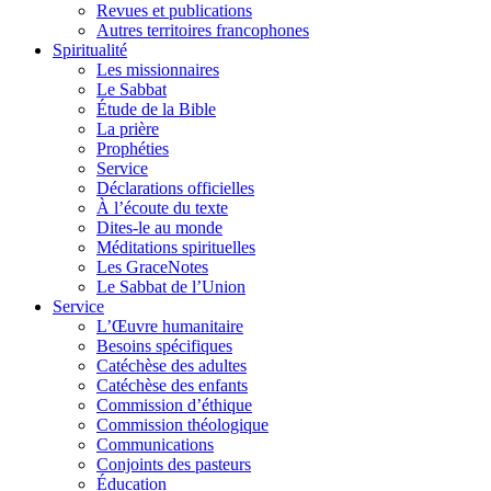
Revues et publications
Autres territoires francophones
Spiritualité
Les missionnaires
Le Sabbat
Étude de la Bible
La prière
Prophéties
Service
Déclarations officielles
À l’écoute du texte
Dites-le au monde
Méditations spirituelles
Les GraceNotes
Le Sabbat de l’Union
Service
L’Œuvre humanitaire
Besoins spécifiques
Catéchèse des adultes
Catéchèse des enfants
Commission d’éthique
Commission théologique
Communications
Conjoints des pasteurs
Éducation