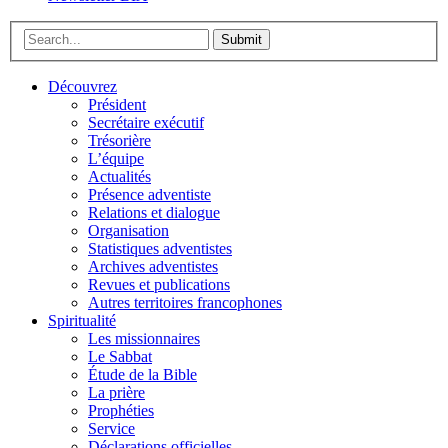
Submit
Découvrez
Président
Secrétaire exécutif
Trésorière
L’équipe
Actualités
Présence adventiste
Relations et dialogue
Organisation
Statistiques adventistes
Archives adventistes
Revues et publications
Autres territoires francophones
Spiritualité
Les missionnaires
Le Sabbat
Étude de la Bible
La prière
Prophéties
Service
Déclarations officielles