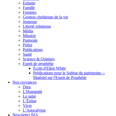
Enfants
Famille
Femmes
Gestion chrétienne de la vie
Jeunesse
Liberté religieuse
Média
Mission
Pastorale
Prière
Publications
Santé
Science & Origines
Esprit de prophétie
Écrits d'Ellen White
Prédications pour le Sabbat du patrimoine --
Matériel sur l'Esprit de Prophétie
Nos croyances
Dieu
L'Humanité
Le salut
L’Église
Vivre
L’Apocalypse
Newsletter BIA